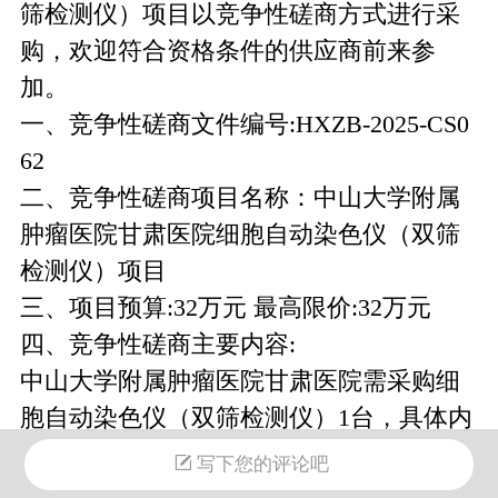
筛检测仪）项目
以竞争性磋商方式进行采
购，欢迎符合资格条件的供应商前来参
加。
一、竞争性磋商文件编号
:
HXZB-2025-CS0
62
二、竞争性磋商项目名称：
中山大学附属
肿瘤医院甘肃医院细胞自动染色仪（双筛
检测仪）项目
三、项目预算
:
32万
元
最高限价
:
32万元
四、竞争性磋商主要内容
:
中山大学附属肿瘤医院甘肃医院
需采购
细
胞自动染色仪（双筛检测仪）
1台
，具体内
容详见
磋商文件第四章采购需求
。
写下您的评论吧
五、投标人资格要求：