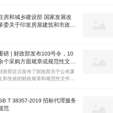
住房和城乡建设部 国家发展改
革委关于印发房屋建筑和市政基
础设施项目工程总承包管理办法
的通知
重磅 | 财政部发布103号令，10
余个采购方面规章或规范性文件
失效
财政部近日发布了财政部关于公布废
止和失效的财政规章和规范性文件目
录（第十三批）的决定（中华人民共
和国财政部令第103号，以下简称
“103”号令），经过清理，103号令确
GB T 38357-2019 招标代理服务
定废止和失效的财政规章和规范性文
规范